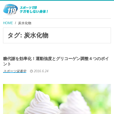
HOME
炭水化物
タグ:
炭水化物
糖代謝を効率化！運動強度とグリコーゲン調整４つのポイ
ント
スポーツ栄養学
2016.6.24