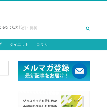
ともなう筋力低下や身体の硬化が機能回復を阻害します。そ
プ
ダイエット
コラム