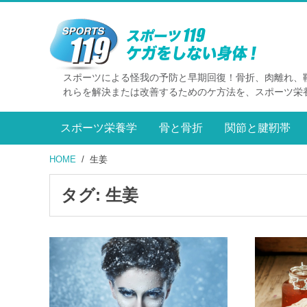
スポーツによる怪我の予防と早期回復！骨折、肉離れ、
れらを解決または改善するためのケ方法を、スポーツ栄
スポーツ栄養学
骨と骨折
関節と腱靭帯
HOME
生姜
タグ:
生姜