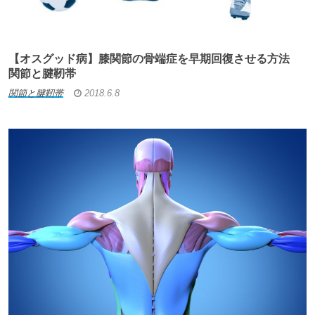
【オスグッド病】膝関節の骨端症を早期回復させる方法
関節と腱靭帯
関節と腱靭帯
2018.6.8