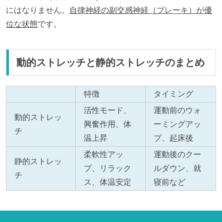
にはなりません。
自律神経の副交感神経（ブレーキ）が優
位な状態
です。
動的ストレッチと静的ストレッチのまとめ
特徴
タイミング
活性モード、
運動前のウォ
動的ストレッ
興奮作用、体
ーミングアッ
チ
温上昇
プ、起床後
柔軟性アッ
運動後のクー
静的ストレッ
プ、リラック
ルダウン、就
チ
ス、体温安定
寝前など