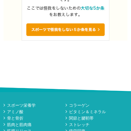
スポーツ栄養学
コラーゲン
アミノ酸
ビタミン＆ミネラル
骨と骨折
関節と腱靭帯
筋肉と筋肉痛
ストレッチ