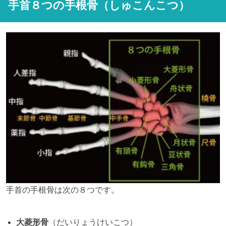
手首８つの手根骨（しゅこんこつ）
手首の手根骨は次の８つです。
大菱形骨
（だいりょうけいこつ）