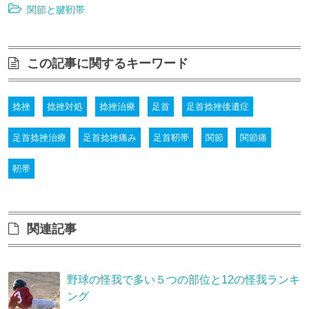
関節と腱靭帯
この記事に関するキーワード
捻挫
捻挫対処
捻挫治療
足首
足首捻挫後遺症
足首捻挫治療
足首捻挫痛み
足首靭帯
関節
関節痛
靭帯
関連記事
野球の怪我で多い５つの部位と12の怪我ランキ
ング