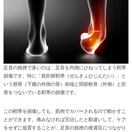
足首の捻挫で多いのは、足首を内側にひねってしまう靭帯
損傷です。特に「前距腓靭帯（ぜんきょひじんたい）」と
いう腓骨（下腿の外側の骨）前端と関節軟骨（外側）と距
骨をつないでいる靭帯の損傷です。
この靭帯を損傷しても、筋肉でカバーされるので動かすこ
とができます。痛みなければ完治したと勘違いして、ケア
をせずに放置することが、足首の捻挫の後遺症につながり