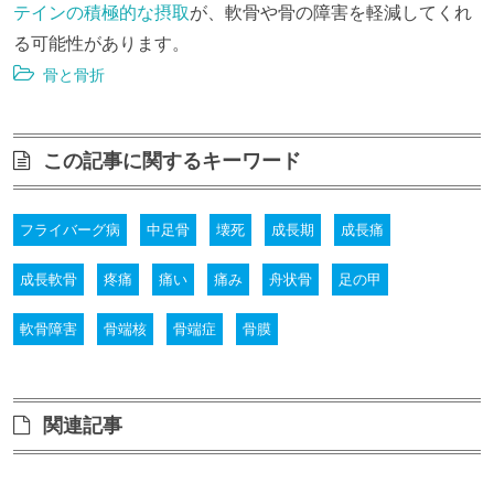
テインの積極的な摂取
が、軟骨や骨の障害を軽減してくれ
る可能性があります。
骨と骨折
この記事に関するキーワード
フライバーグ病
中足骨
壊死
成長期
成長痛
成長軟骨
疼痛
痛い
痛み
舟状骨
足の甲
軟骨障害
骨端核
骨端症
骨膜
関連記事