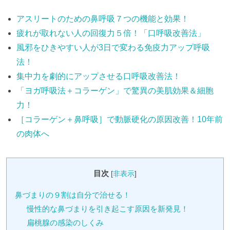
アスリートのための鼻呼吸７つの機能と効果！
疲れが取れない人の回復力５倍！「口呼吸改善法」
風邪をひきやすい人が3日で変わる免疫力アップ呼吸
法！
集中力を劇的にアップさせる口呼吸改善法！
「ヨガ呼吸法＋コラーゲン」で驚異の美肌効果＆細胞
力！
［コラーゲン＋鼻呼吸］で動脈硬化の原因改善！10年前
の肉体へ
目次
[
非表示
]
鼻づまりの９割は自分で治せる！
慢性的な鼻づまりを引き起こす原因を新発見！
扁桃腺の感染のしくみ