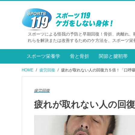
スポーツによる怪我の予防と早期回復！骨折、肉離れ、
れらを解決または改善するためのケ方法を、スポーツ栄
スポーツ栄養学
骨と骨折
関節と腱靭帯
HOME
疲労回復
疲れが取れない人の回復力５倍！「口呼
疲労回復
疲れが取れない人の回復