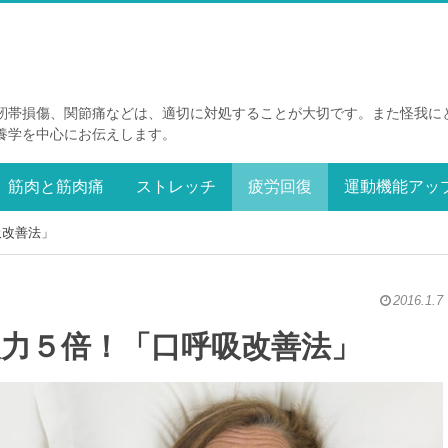
靭帯損傷、関節痛などは、適切に対処することが大切です。また怪我に
養学を中心にお伝えします。
筋肉と筋肉痛
ストレッチ
疲労回復
運動機能アッ
吸改善法」
2016.1.7
力５倍！「口呼吸改善法」