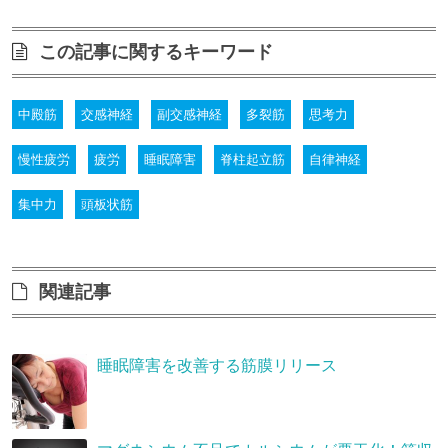
この記事に関するキーワード
中殿筋
交感神経
副交感神経
多裂筋
思考力
慢性疲労
疲労
睡眠障害
脊柱起立筋
自律神経
集中力
頭板状筋
関連記事
睡眠障害を改善する筋膜リリース